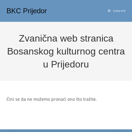
Preskoči
BKC Prijedor
na
Izbornik
sadržaj
Zvanična web stranica
Bosanskog kulturnog centra
u Prijedoru
Čini se da ne možemo pronaći ono što tražite.