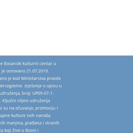
e Bosanski kulturni centar u
u je osnovano 21.07.2019,
vano je kod Ministarstva pravde
Hercegovine (rješenje o upisu u
udruženja, broj: UP09-07-1-
. Ključni ciljevi udruženja
i su na očuvanje, promociju i
kupne kulture svih naroda,
nih manjina, građana i stranih
a koji žive u Bosni i