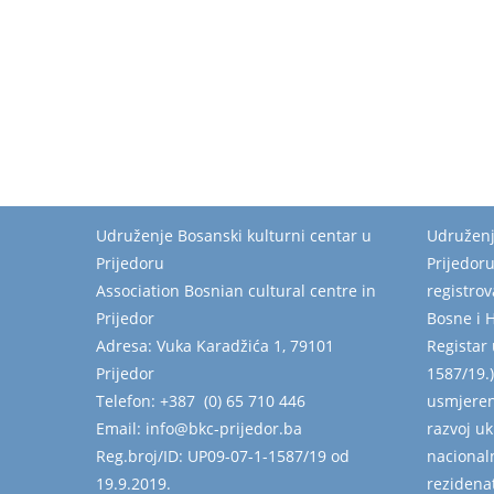
Udruženje Bosanski kulturni centar u
Udruženj
Prijedoru
Prijedor
Association Bosnian cultural centre in
registro
Prijedor
Bosne i 
Adresa: Vuka Karadžića 1, 79101
Registar 
Prijedor
1587/19.)
Telefon: +387 (0) 65 710 446
usmjeren
Email: info@bkc-prijedor.ba
razvoj u
Reg.broj/ID: UP09-07-1-1587/19 od
nacional
19.9.2019.
rezidenat