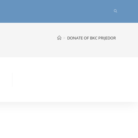
Uključi/isklju
pretragu
>
DONATE OF BKC PRIJEDOR
web-
stranice